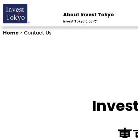
About Invest Tokyo
Invest Tokyoについて
Home
>
Contact Us
Inve
東