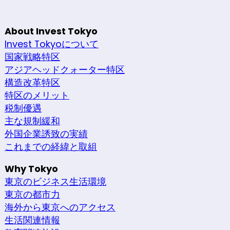
About Invest Tokyo
Invest Tokyoについて
国家戦略特区
アジアヘッドクォーター特区
構造改革特区
特区のメリット
税制優遇
主な規制緩和
外国企業誘致の実績
これまでの経緯と取組
Why Tokyo
東京のビジネス生活環境
東京の都市力
海外から東京へのアクセス
生活関連情報