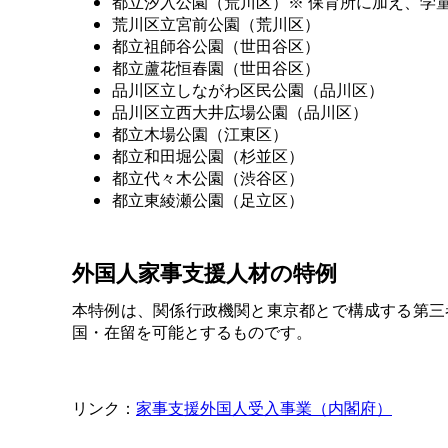
都立汐入公園（荒川区）※ 保育所に加え、学
荒川区立宮前公園（荒川区）
都立祖師谷公園（世田谷区）
都立蘆花恒春園（世田谷区）
品川区立しながわ区民公園（品川区）
品川区立西大井広場公園（品川区）
都立木場公園（江東区）
都立和田堀公園（杉並区）
都立代々木公園（渋谷区）
都立東綾瀬公園（足立区）
外国人家事支援人材の特例
本特例は、関係行政機関と東京都とで構成する第三
国・在留を可能とするものです。
リンク：
家事支援外国人受入事業（内閣府）