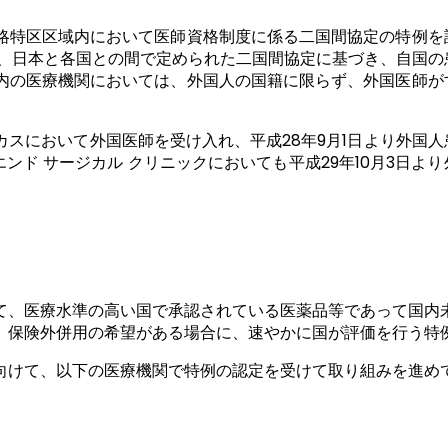
略特区区域内において医師資格制度に係る二国間協定の特例を
際、日本と各国との間で定められた二国間協定に基づき、自国の
内の医療機関においては、外国人の国籍に限らず、外国医師が
スにおいて外国医師を受け入れ、平成28年9月1日より外国人
エンド サージカル クリニックにおいても平成29年10月3日よ
て、医療水準の高い国で承認されている医薬品等であって国内
、保険外併用の希望がある場合に、速やかに国が評価を行う特
向けて、以下の医療機関で特例の認定を受けて取り組みを進め