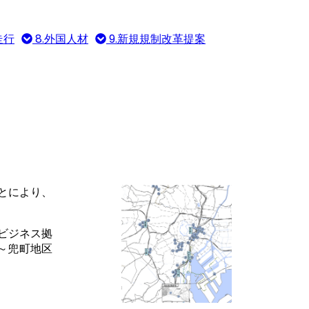
走行
8.外国人材
9.新規規制改革提案
とにより、
ビジネス拠
～兜町地区