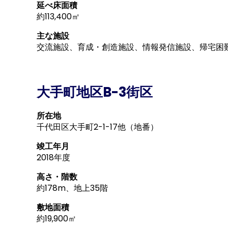
延べ床面積
約113,400㎡
主な施設
交流施設、育成・創造施設、情報発信施設、帰宅困
大手町地区B-3街区
所在地
千代田区大手町2-1-17他（地番）
竣工年月
2018年度
高さ・階数
約178m、地上35階
敷地面積
約19,900㎡