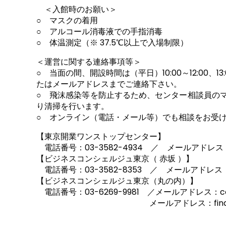
＜入館時のお願い＞
○ マスクの着用
○ アルコール消毒液での手指消毒
○ 体温測定（※ 37.5℃以上で入場制限）
＜運営に関する連絡事項等＞
○ 当面の間、開設時間は（平日）10:00～12:0
たはメールアドレスまでご連絡下さい。
○ 飛沫感染等を防止するため、センター相談員の
り清掃を行います。
○ オンライン（電話・メール等）でも相談をお受
【東京開業ワンストップセンター】
電話番号：03-3582-4934 ／ メールアドレス：sup
【ビジネスコンシェルジュ東京（ 赤坂 ）】
電話番号：03-3582-8353 ／ メールアドレス：sup
【ビジネスコンシェルジュ東京（丸の内）】
電話番号：03-6269-9981 ／メールアドレス：conta
メールアドレス：financial-desk