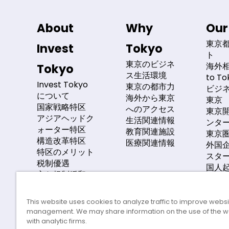
About
Why
Our
東京
Invest
Tokyo
ト
東京のビジネ
海外相
Tokyo
ス生活環境
to T
Invest Tokyo
東京の都市力
ビジ
について
海外から東京
東京
国家戦略特区
へのアクセス
東京
アジアヘッドク
生活関連情報
ンタ
ォーター特区
教育関連施設
東京
構造改革特区
医療関連情報
外国
特区のメリット
スタ
税制優遇
国人
主な規制緩和
金融
外国企業誘致の
支援
実績
GX
This website uses cookies to analyze traffic to improve webs
これまでの経緯
management. We may share information on the use of the w
る支
と取組
with analytic firms.