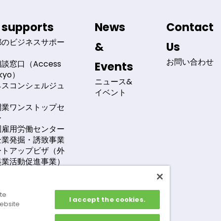
 supports
News
Contact
都のビジネスサポー
&
Us
お問い合わせ
談窓口（Access
Events
okyo）
ニュース&
ネスコンシェルジュ
イベント
開業ワンストップセ
ー
圏雇用労働センター
企業発掘・誘致事業
ートアップビザ（外
起業活動促進事業）
系外国企業に対する
プログラム
関連外国企業に対す
ite
I accept the cookies.
ebsite
援プログラム