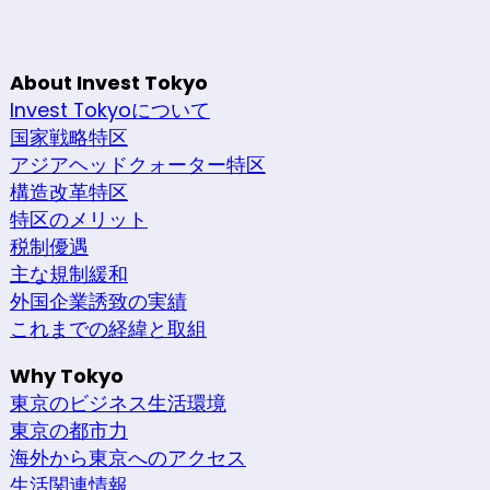
About Invest Tokyo
Invest Tokyoについて
国家戦略特区
アジアヘッドクォーター特区
構造改革特区
特区のメリット
税制優遇
主な規制緩和
外国企業誘致の実績
これまでの経緯と取組
Why Tokyo
東京のビジネス生活環境
東京の都市力
海外から東京へのアクセス
生活関連情報