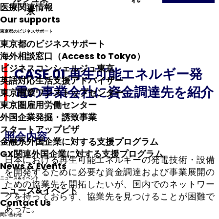
医療関連情報
京
Our supports
東京都のビジネスサポート
東京都のビジネスサポート
海外相談窓口（Access to Tokyo）
ビジネスコンシェルジュ東京
CASE 01 再生可能エネルギー発
英語対応生活支援アドバイザー
電の事業会社に資金調達先を紹介
東京開業ワンストップセンター
東京圏雇用労働センター
外国企業発掘・誘致事業
スタートアップビザ
照会内容
金融系外国企業に対する支援プログラム
GX関連外国企業に対する支援プログラム
日本における再生可能エネルギーの発電技術・設備
News & Events
を開発するために必要な資金調達および事業展開の
ニュース&イベント
ための協業先を開拓したいが、国内でのネットワー
ニュース&イベント
クを持っておらず、協業先を見つけることが困難で
Contact Us
あった。
問い合わせ