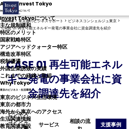
About Invest Tokyo
Invest Tokyoについて
Invest Tokyoについて
Home
>
東京都のビジネスサポート >
ビジネスコンシェルジュ東京 >
主な規制緩和
CASE 01 再生可能エネルギー発電の事業会社に資金調達先を紹介
特区のメリット
国家戦略特区
アジアヘッドクォーター特区
構造改革特区
CASE 01 再生可能エネル
税制優遇
外国企業誘致の実績
ギー発電の事業会社に資
これまでの経緯と取組
Why Tokyo
金調達先を紹介
東京のビジネス・生活環境
東京のビジネス生活環境
東京の都市力
海外から東京へのアクセス
ビジネス
生活関連情報
コンシェ
相談の流
サービス
支援事例
教育関連施設
ルジュ東
れ