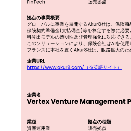
FinTech
販売
拠点の事業概要
グローバルに事業を展開するAkur8社は、保険
保険契約準備⾦(⽀払備⾦)等を算定する際に必
料算出モデルの透明性及び管理強化に対応できる
このソリューションにより、保険会社はAIを使
フランスに本社を置くAkur8社は、販路拡大の
企業URL
https://www.akur8.com/（※英語サイト）
企業名
Vertex Venture Management P
業種
拠点の
資産運用業
販売