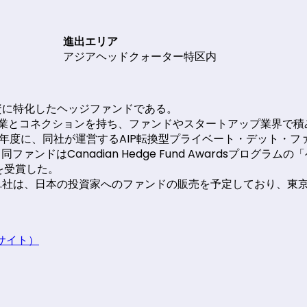
種類
進出エリア
点
アジアヘッドクォーター特区内
転換社債投資に特化したヘッジファンドである。
業とコネクションを持ち、ファンドやスタートアップ業界で積
7年度に、同社が運営するAIP転換型プライベート・デット・フ
ァンドはCanadian Hedge Fund Awardsプログ
を受賞した。
ment Inc.社は、日本の投資家へのファンドの販売を予定してお
英語サイト）