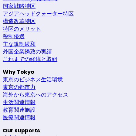
国家戦略特区
アジアヘッドクォーター特区
構造改革特区
特区のメリット
税制優遇
主な規制緩和
外国企業誘致の実績
これまでの経緯と取組
Why Tokyo
東京のビジネス生活環境
東京の都市力
海外から東京へのアクセス
生活関連情報
教育関連施設
医療関連情報
Our supports