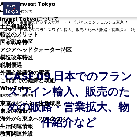
About Invest Tokyo
Invest Tokyoについて
Invest Tokyoについて
Home
>
東京都のビジネスサポート >
ビジネスコンシェルジュ東京 >
主な規制緩和
CASE 09 日本でのフランスワイン輸入、販売のための販路・営業拡大、物
特区のメリット
件紹介など
国家戦略特区
アジアヘッドクォーター特区
構造改革特区
税制優遇
CASE 09 日本でのフラン
外国企業誘致の実績
これまでの経緯と取組
スワイン輸入、販売のた
Why Tokyo
東京のビジネス・生活環境
めの販路・営業拡大、物
東京のビジネス生活環境
東京の都市力
件紹介など
海外から東京へのアクセス
生活関連情報
教育関連施設