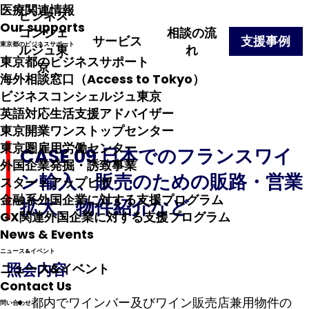
医療関連情報
ビジネス
Our supports
コンシェ
相談の流
サービス
支援事例
東京都のビジネスサポート
ルジュ東
れ
東京都のビジネスサポート
京
海外相談窓口（Access to Tokyo）
ビジネスコンシェルジュ東京
英語対応生活支援アドバイザー
東京開業ワンストップセンター
東京圏雇用労働センター
CASE 09 日本でのフランスワイ
外国企業発掘・誘致事業
ン輸入、販売のための販路・営業
スタートアップビザ
金融系外国企業に対する支援プログラム
拡大、物件紹介など
GX関連外国企業に対する支援プログラム
News & Events
ニュース&イベント
照会内容
ニュース&イベント
Contact Us
都内でワインバー及びワイン販売店兼用物件の
問い合わせ