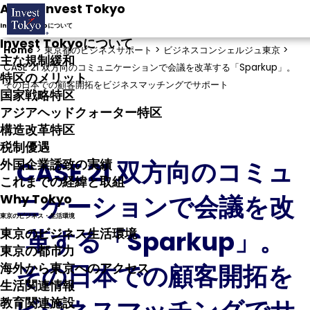
About Invest Tokyo
Invest Tokyoについて
Invest Tokyoについて
Home
>
東京都のビジネスサポート >
ビジネスコンシェルジュ東京 >
主な規制緩和
CASE 21 双方向のコミュニケーションで会議を改革する「Sparkup」。
特区のメリット
その日本での顧客開拓をビジネスマッチングでサポート
国家戦略特区
アジアヘッドクォーター特区
構造改革特区
税制優遇
CASE 21 双方向のコミュ
外国企業誘致の実績
これまでの経緯と取組
ニケーションで会議を改
Why Tokyo
東京のビジネス・生活環境
革する「Sparkup」。
東京のビジネス生活環境
東京の都市力
その日本での顧客開拓を
海外から東京へのアクセス
生活関連情報
教育関連施設