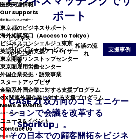
ビジネスマッチングでサ
医療関連情報
ポート
Our supports
東京都のビジネスサポート
東京都のビジネスサポート
海外相談窓口（Access to Tokyo）
ビジネス
ビジネスコンシェルジュ東京
コンシェ
相談の流
サービス
支援事例
英語対応生活支援アドバイザー
ルジュ東
れ
東京開業ワンストップセンター
京
東京圏雇用労働センター
外国企業発掘・誘致事業
スタートアップビザ
金融系外国企業に対する支援プログラム
GX関連外国企業に対する支援プログラム
CASE 21 双方向のコミュニケー
News & Events
ションで会議を改革する
ニュース&イベント
ニュース&イベント
「Sparkup」。
Contact Us
その日本での顧客開拓をビジネ
問い合わせ