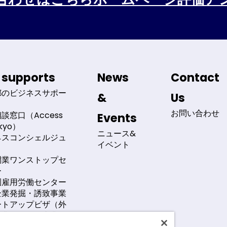
 supports
News
Contact
都のビジネスサポー
&
Us
お問い合わせ
談窓口（Access
Events
okyo）
ニュース&
ネスコンシェルジュ
イベント
開業ワンストップセ
ー
圏雇用労働センター
企業発掘・誘致事業
ートアップビザ（外
起業活動促進事業）
系外国企業に対する