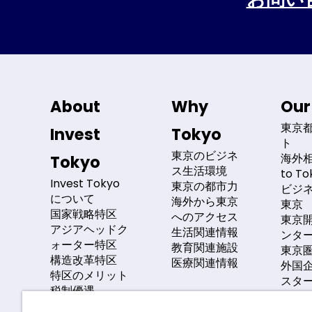
About
Why
Our
東京
Invest
Tokyo
ト
東京のビジネ
海外相
Tokyo
ス生活環境
to T
Invest Tokyo
東京の都市力
ビジ
について
海外から東京
東京
国家戦略特区
へのアクセス
東京
アジアヘッドク
生活関連情報
ンタ
ォーター特区
教育関連施設
東京
構造改革特区
医療関連情報
外国
特区のメリット
スタ
税制優遇
国人
主な規制緩和
金融