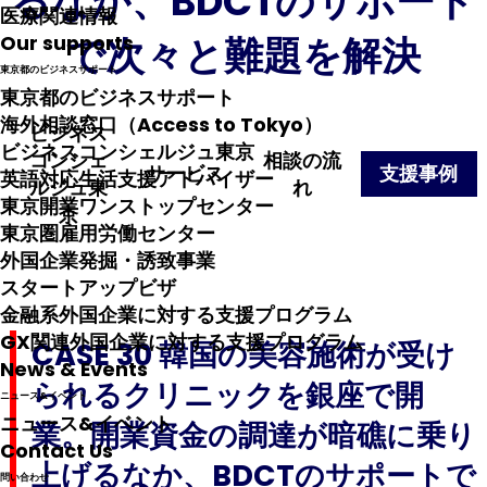
るなか、BDCTのサポート
医療関連情報
で次々と難題を解決
Our supports
東京都のビジネスサポート
東京都のビジネスサポート
海外相談窓口（Access to Tokyo）
ビジネス
ビジネスコンシェルジュ東京
コンシェ
相談の流
サービス
支援事例
英語対応生活支援アドバイザー
ルジュ東
れ
東京開業ワンストップセンター
京
東京圏雇用労働センター
外国企業発掘・誘致事業
スタートアップビザ
金融系外国企業に対する支援プログラム
GX関連外国企業に対する支援プログラム
CASE 30 韓国の美容施術が受け
News & Events
られるクリニックを銀座で開
ニュース&イベント
ニュース&イベント
業。開業資金の調達が暗礁に乗り
Contact Us
上げるなか、BDCTのサポートで
問い合わせ