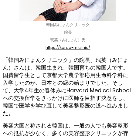
韓国みにょんクリニック
院長
珉英（みにょん）氏
https://korea-m.clinic/
「韓国みにょんクリニック」の院長、珉英（みにょ
ん）さんは、韓国生まれ、韓国育ちの韓国人です。
国費留学生として京都大学農学部応用生命科学科に
入学したのが、日本との縁の始まりでした。そし
て、大学4年生の春休みにHarvard Medical School
への交換留学をきっかけに医師を目指す決意をし、
韓国で医学を学び直して美容整形医の道へ進みまし
た。
美容大国と称される韓国は、一般の人でも美容整形
への抵抗が少なく、多くの美容整形クリニックが存