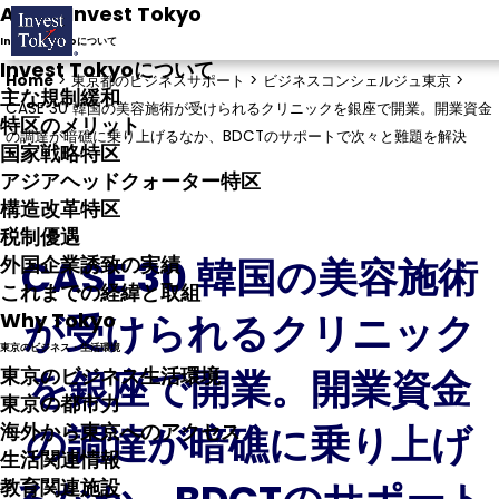
About Invest Tokyo
Invest Tokyoについて
Invest Tokyoについて
Home
>
東京都のビジネスサポート >
ビジネスコンシェルジュ東京 >
主な規制緩和
CASE 30 韓国の美容施術が受けられるクリニックを銀座で開業。開業資金
特区のメリット
の調達が暗礁に乗り上げるなか、BDCTのサポートで次々と難題を解決
国家戦略特区
アジアヘッドクォーター特区
構造改革特区
税制優遇
CASE 30 韓国の美容施術
外国企業誘致の実績
これまでの経緯と取組
が受けられるクリニック
Why Tokyo
東京のビジネス・生活環境
を銀座で開業。開業資金
東京のビジネス生活環境
東京の都市力
の調達が暗礁に乗り上げ
海外から東京へのアクセス
生活関連情報
教育関連施設